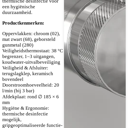
thermische desinfectie voor
een hygiënische
duurzaamheid.
Productkenmerken:
Oppervlakken: chroom (02),
mat zwart (68), geborsteld
gunmetal (280)
Veiligheidsthermostaat: 38 °C
begrenzer, 1–3 uitgangen,
koudwater-uitvalbeveiliging
Veiligheid & Afsluiter:
terugslagklep, keramisch
bovendeel
Doorstroomhoeveelheid: 20
l/min (bij 3 bar)
Afdekplaat: rond ∅ 185 × 6
mm
Hygiëne & Ergonomie:
thermische desinfectie
mogelijk,
gripgeoptimaliseerde functie-