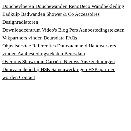
Douchevloeren
Douchewanden
RenoDeco Wandbekleding
Badkuip
Badwanden
Shower & Co
Accessoires
Designradiatoren
Downloadcentrum
Video's
Blog
Pers
Aanbestedingsteksten
Vakpartners vinden
Beursdata
FAQs
Objectservice
Referenties
Duurzaamheid
Handwerkers
vinden
Aanbestedingsteksten
Beursdata
Over ons
Showroom
Carrière
Nieuws
Auszeichnungen
Duurzaamheid bij HSK
Samenwerkingen
HSK-partner
worden
Contact
Afdruk
Algemene voorwaarden
Privacybeleid
Wet bescherming klokkenluiders
Cookies aanpassen
© 2026 HSK Duschkabinenbau KG