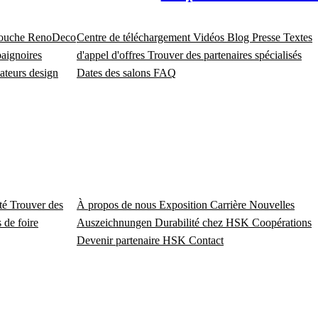
douche
RenoDeco
Centre de téléchargement
Vidéos
Blog
Presse
Textes
baignoires
d'appel d'offres
Trouver des partenaires spécialisés
ateurs design
Dates des salons
FAQ
ité
Trouver des
À propos de nous
Exposition
Carrière
Nouvelles
 de foire
Auszeichnungen
Durabilité chez HSK
Coopérations
Devenir partenaire HSK
Contact