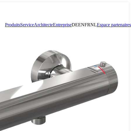
Produits
Service
Architecte
Entreprise
DE
EN
FR
NL
Espace partenaires