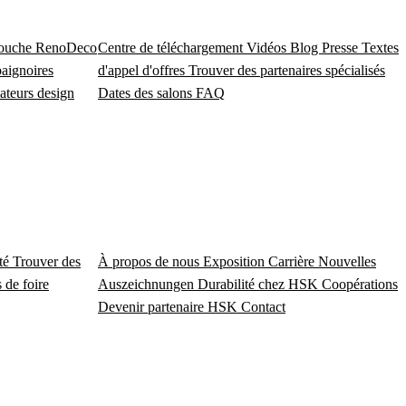
douche
RenoDeco
Centre de téléchargement
Vidéos
Blog
Presse
Textes
baignoires
d'appel d'offres
Trouver des partenaires spécialisés
ateurs design
Dates des salons
FAQ
ité
Trouver des
À propos de nous
Exposition
Carrière
Nouvelles
 de foire
Auszeichnungen
Durabilité chez HSK
Coopérations
Devenir partenaire HSK
Contact