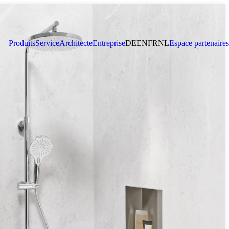
Produits
Service
Architecte
Entreprise
DE
EN
FR
NL
Espace partenaires