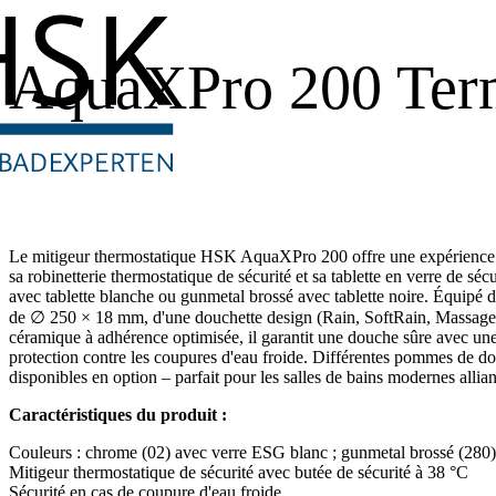
AquaXPro 200 Ter
Le mitigeur thermostatique HSK AquaXPro 200 offre une expérience 
sa robinetterie thermostatique de sécurité et sa tablette en verre de s
avec tablette blanche ou gunmetal brossé avec tablette noire. Équipé
de ∅ 250 × 18 mm, d'une douchette design (Rain, SoftRain, Massage) 
céramique à adhérence optimisée, il garantit une douche sûre avec une
protection contre les coupures d'eau froide. Différentes pommes de d
disponibles en option – parfait pour les salles de bains modernes allian
Caractéristiques du produit :
Couleurs : chrome (02) avec verre ESG blanc ; gunmetal brossé (280
Mitigeur thermostatique de sécurité avec butée de sécurité à 38 °C
Sécurité en cas de coupure d'eau froide