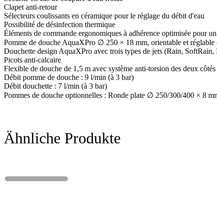
Clapet anti-retour
Sélecteurs coulissants en céramique pour le réglage du débit d'eau
Possibilité de désinfection thermique
Éléments de commande ergonomiques à adhérence optimisée pour un co
Pomme de douche AquaXPro ∅ 250 × 18 mm, orientable et réglable 
Douchette design AquaXPro avec trois types de jets (Rain, SoftRain,
Picots anti-calcaire
Flexible de douche de 1,5 m avec système anti-torsion des deux côtés
Débit pomme de douche : 9 l/min (à 3 bar)
Débit douchette : 7 l/min (à 3 bar)
Pommes de douche optionnelles : Ronde plate ∅ 250/300/400 × 8
Ähnliche Produkte