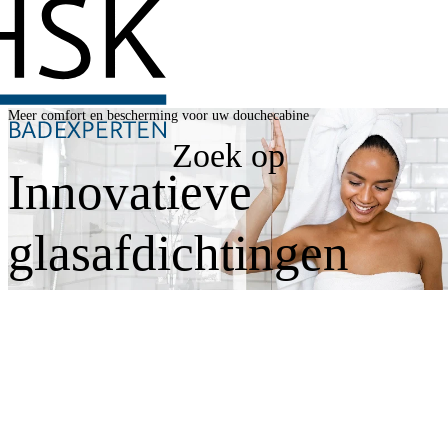
Meer comfort en bescherming voor uw douchecabine
Zoek op
Innovatieve
glasafdichtingen