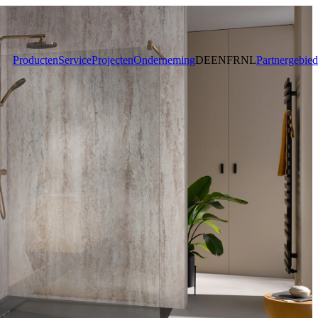
Producten
Service
Projecten
Onderneming
DE
EN
FR
NL
Partnergebied