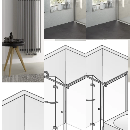
Draaivouwdeu
Draaivouwdeur
pendelbaar
pendelbaar
voor verkorte
voor zijwand
zijwand
Draaivouwdeur
ab 2.204,00 €
(Inclusief BTW)
ab 2.204,00 €
nis
Nu configureren
(Inclusief BTW)
pendelbaar
Nu configureren