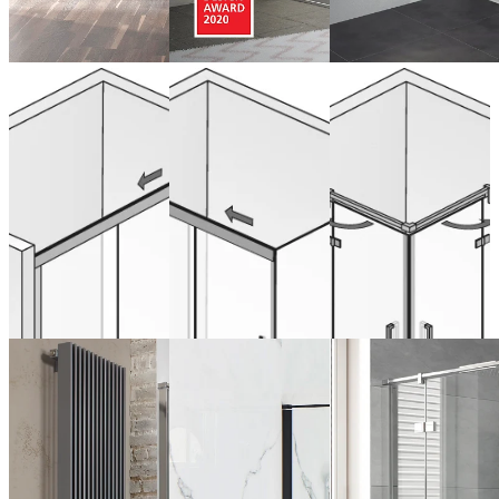
Schuifdeur
Schuifdeur,
Hoekinstap,
nis 2-delig
2-delig met
4-delig
zijwand
ab 1.810,00 €
ab 2.026,00 €
(Inclusief BTW)
(Inclusief BTW)
ab 2.677,00 €
Nu configureren
Nu configureren
(Inclusief BTW)
Nu configureren