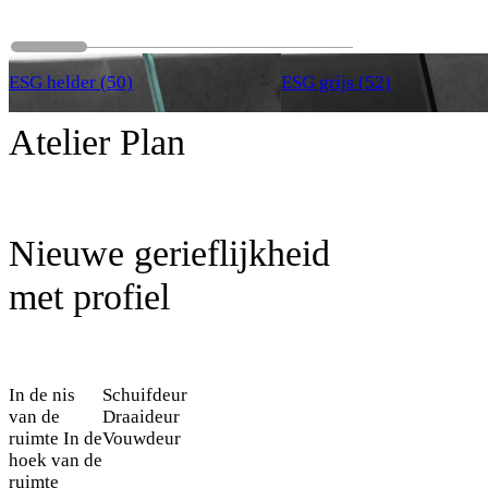
ESG helder (50)
ESG grijs (52)
Atelier Plan
Nieuwe gerieflijkheid
met profiel
In de nis
Schuifdeur
van de
Draaideur
ruimte
In de
Vouwdeur
hoek van de
ruimte