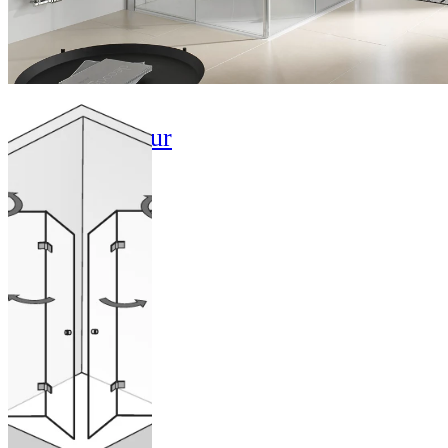
Draaivouwdeur
hoekinstap
pendelbaar
ab 2.301,00 €
(Inclusief BTW)
Nu configureren