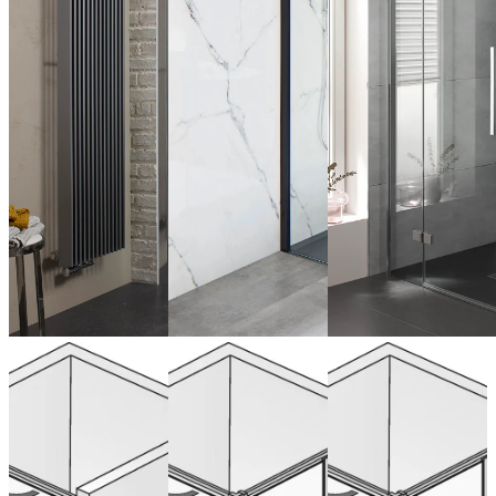
Draaideur nis
Draaideur
Draaideur
aan zijpaneel
aan zijpaneel
aan zijpaneel
voor zijwand
voor verkorte
zijwand